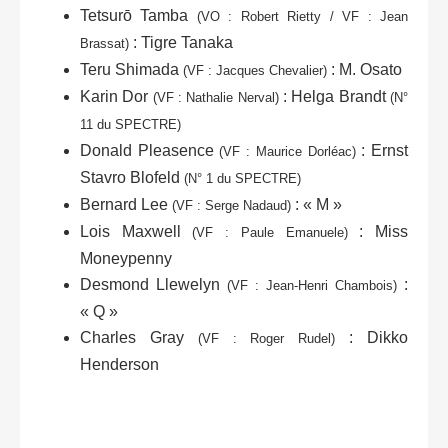
Tetsurō Tamba
(VO : Robert Rietty / VF : Jean
: Tigre Tanaka
Brassat)
Teru Shimada
: M. Osato
(VF : Jacques Chevalier)
Karin Dor
: Helga Brandt
(VF : Nathalie Nerval)
(N°
11 du SPECTRE)
Donald Pleasence
: Ernst
(VF : Maurice Dorléac)
Stavro Blofeld
(N° 1 du SPECTRE)
Bernard Lee
:
« M »
(VF : Serge Nadaud)
Lois Maxwell
: Miss
(VF : Paule Emanuele)
Moneypenny
Desmond Llewelyn
:
(VF : Jean-Henri Chambois)
« Q »
Charles Gray
: Dikko
(VF : Roger Rudel)
Henderson