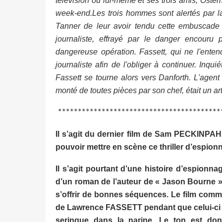
télévision où lui-même et ses trois amis, Oste
week-end.Les trois hommes sont alertés par la
Tanner de leur avoir tendu cette embuscade 
journaliste, effrayé par le danger encouru p
dangereuse opération. Fassett, qui ne l'entend
journaliste afin de l'obliger à continuer. Inqu
Fassett se tourne alors vers Danforth. L'agent
monté de toutes pièces par son chef, était un art
*****************************************
Il s’agit du dernier film de Sam PECKINPAH.
pouvoir mettre en scène ce thriller d’espio
Il s’agit pourtant d’une histoire d’espionn
d’un roman de l’auteur de « Jason Bourne 
s’offrir de bonnes séquences. Le film comm
de Lawrence FASSETT pendant que celui-ci se
seringue dans la narine. Le ton est don