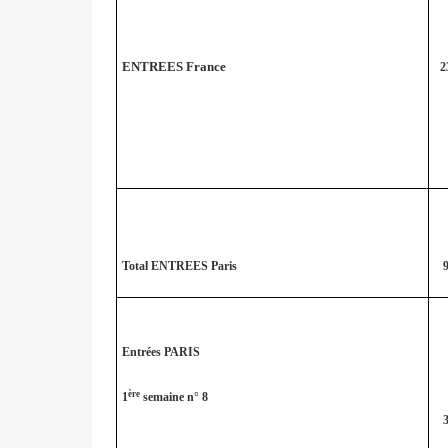
ENTREES France
2
Total ENTREES Paris
9
Entrées PARIS
ère
1
semaine n° 8
3