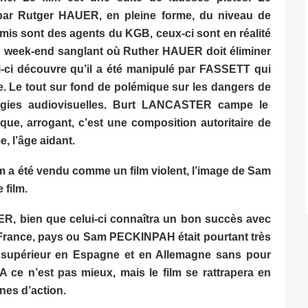
é par Rutger HAUER, en pleine forme, du niveau de
amis sont des agents du KGB, ceux-ci sont en réalité
un week-end sanglant où Ruther HAUER doit éliminer
lui-ci découvre qu’il a été manipulé par FASSETT qui
. Le tout sur fond de polémique sur les dangers de
logies audiovisuelles. Burt LANCASTER campe le
que, arrogant, c’est une composition autoritaire de
e, l’âge aidant.
ilm a été vendu comme un film violent, l’image de Sam
 film.
ER, bien que celui-ci connaîtra un bon succès avec
n France, pays ou Sam PECKINPAH était pourtant très
es supérieur en Espagne et en Allemagne sans pour
 ce n’est pas mieux, mais le film se rattrapera en
ènes d’action.