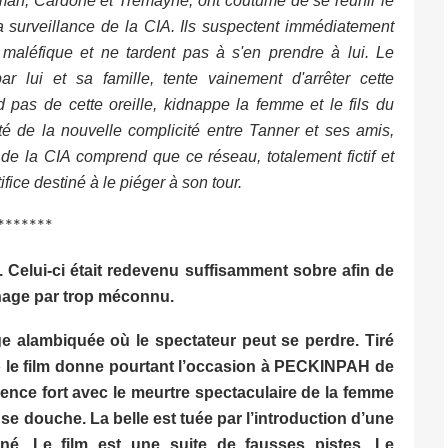
rman, Cardone et Tremayne, ont coutume de se réunir le
 surveillance de la CIA. Ils suspectent immédiatement
maléfique et ne tardent pas à s'en prendre à lui. Le
ar lui et sa famille, tente vainement d'arrêter cette
 pas de cette oreille, kidnappe la femme et le fils du
iété de la nouvelle complicité entre Tanner et ses amis,
 de la CIA comprend que ce réseau, totalement fictif et
ifice destiné à le piéger à son tour.
*******
 Celui-ci était redevenu suffisamment sobre afin de
nnage par trop méconnu.
age alambiquée où le spectateur peut se perdre. Tiré
» le film donne pourtant l’occasion à PECKINPAH de
ence fort avec le meurtre spectaculaire de la femme
 douche. La belle est tuée par l’introduction d’une
né. Le film est une suite de fausses pistes. Le