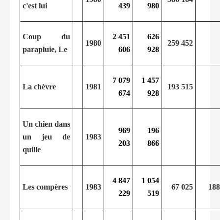
c'est lui
439
980
Coup du
2 451
626
1980
259 452
parapluie, Le
606
928
7 079
1 457
La chèvre
1981
193 515
674
928
Un chien dans
969
196
un jeu de
1983
203
866
quille
4 847
1 054
Les compères
1983
67 025
188
229
519