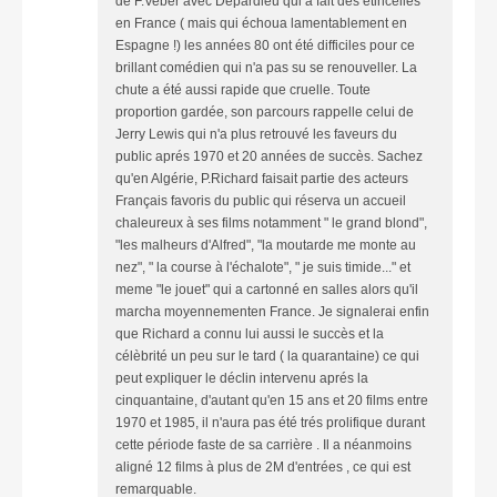
de F.Veber avec Depardieu qui a fait des étincelles
en France ( mais qui échoua lamentablement en
Espagne !) les années 80 ont été difficiles pour ce
brillant comédien qui n'a pas su se renouveller. La
chute a été aussi rapide que cruelle. Toute
proportion gardée, son parcours rappelle celui de
Jerry Lewis qui n'a plus retrouvé les faveurs du
public aprés 1970 et 20 années de succès. Sachez
qu'en Algérie, P.Richard faisait partie des acteurs
Français favoris du public qui réserva un accueil
chaleureux à ses films notamment " le grand blond",
"les malheurs d'Alfred", "la moutarde me monte au
nez", " la course à l'échalote", " je suis timide..." et
meme "le jouet" qui a cartonné en salles alors qu'il
marcha moyennementen France. Je signalerai enfin
que Richard a connu lui aussi le succès et la
célèbrité un peu sur le tard ( la quarantaine) ce qui
peut expliquer le déclin intervenu aprés la
cinquantaine, d'autant qu'en 15 ans et 20 films entre
1970 et 1985, il n'aura pas été trés prolifique durant
cette période faste de sa carrière . Il a néanmoins
aligné 12 films à plus de 2M d'entrées , ce qui est
remarquable.