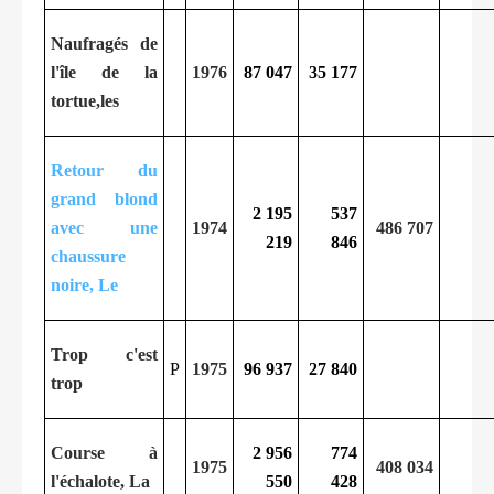
Naufragés de
l'île de la
1976
87 047
35 177
tortue,les
Retour du
grand blond
2 195
537
avec une
1974
486 707
219
846
chaussure
noire, Le
Trop c'est
P
1975
96 937
27 840
trop
Course à
2 956
774
1975
408 034
l'échalote, La
550
428