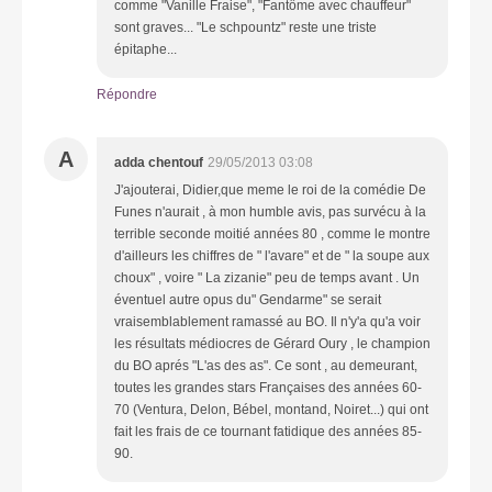
comme "Vanille Fraise", "Fantôme avec chauffeur"
sont graves... "Le schpountz" reste une triste
épitaphe...
Répondre
A
adda chentouf
29/05/2013 03:08
J'ajouterai, Didier,que meme le roi de la comédie De
Funes n'aurait , à mon humble avis, pas survécu à la
terrible seconde moitié années 80 , comme le montre
d'ailleurs les chiffres de " l'avare" et de " la soupe aux
choux" , voire " La zizanie" peu de temps avant . Un
éventuel autre opus du" Gendarme" se serait
vraisemblablement ramassé au BO. Il n'y'a qu'a voir
les résultats médiocres de Gérard Oury , le champion
du BO aprés "L'as des as". Ce sont , au demeurant,
toutes les grandes stars Françaises des années 60-
70 (Ventura, Delon, Bébel, montand, Noiret...) qui ont
fait les frais de ce tournant fatidique des années 85-
90.