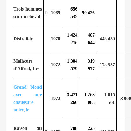
Trois hommes
656
P
1969
90 436
sur un cheval
535
1 424
487
Distrait,le
1970
448 430
216
044
Malheurs
1 304
319
1972
173 557
d'Alfred, Les
579
977
Grand blond
avec une
3 471
1 263
1 015
1972
3 000
chaussure
266
083
561
noire, le
Raison du
788
225