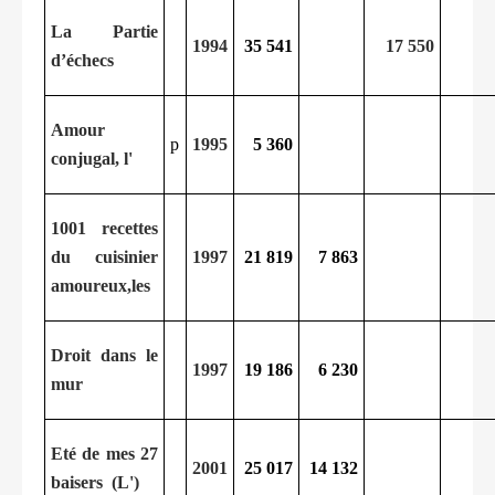
La Partie
1994
35 541
17 550
d’échecs
Amour
p
1995
5 360
conjugal, l'
1001 recettes
du cuisinier
1997
21 819
7 863
amoureux,les
Droit dans le
1997
19 186
6 230
mur
Eté de mes 27
2001
25 017
14 132
baisers (L')