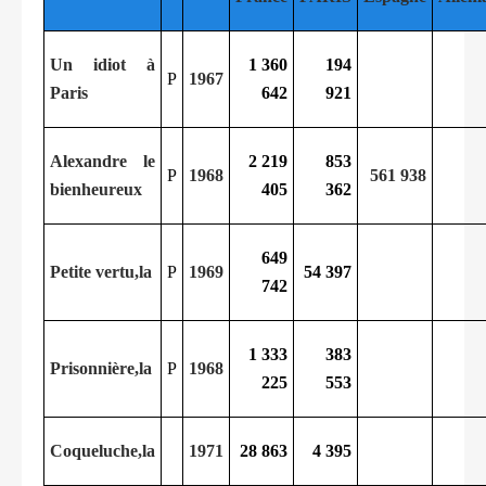
Un idiot à
1 360
194
P
1967
Paris
642
921
Alexandre le
2 219
853
P
1968
561 938
bienheureux
405
362
649
Petite vertu,la
P
1969
54 397
742
1 333
383
Prisonnière,la
P
1968
225
553
Coqueluche,la
1971
28 863
4 395