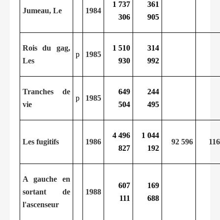
1 737
361
Jumeau, Le
1984
306
905
Rois du gag,
1 510
314
p
1985
Les
930
992
Tranches de
649
244
p
1985
vie
504
495
4 496
1 044
Les fugitifs
1986
92 596
116
827
192
A gauche en
607
169
sortant de
1988
111
688
l'ascenseur