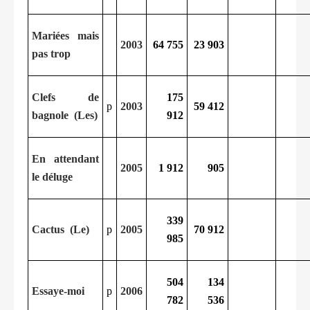
Mariées mais
2003
64 755
23 903
pas trop
Clefs de
175
p
2003
59 412
bagnole (Les)
912
En attendant
2005
1 912
905
le déluge
339
Cactus (Le)
p
2005
70 912
985
504
134
Essaye-moi
p
2006
782
536