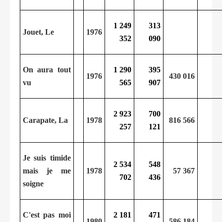
1 249
313
Jouet, Le
1976
352
090
On aura tout
1 290
395
1976
430 016
vu
565
907
2 923
700
Carapate, La
1978
816 566
257
121
Je suis timide
2 534
548
mais je me
1978
57 367
702
436
soigne
C'est pas moi
2 181
471
1980
586 184