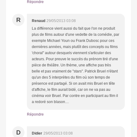
Répondre
R
Renaud
29/05/2013 03:08
La différence vient aussi du fait que l'on ne produit
plus de films autour d'une vedette de la comédie, par
exemple Michael Youn ou Frank Dubosc pour ces
dernières années, mais plutôt des concepts ou films
'choral" autour desquels viennent s'articuler des
acteurs. Pour preuve le succès du prénom tiré d'une
pièce de théâtre. Un thème, une affiche pas très
belle et pas vraiment de "stars". Patrick Bruel n'étant
qu'un des 5 interprètes du film où son temps de
présence est partagé. Si on avait mis Bruel en tête
d'affiche, le film aurait bidé, car on ne va pas au
cinéma voir Bruel. Par contre en participant au film il
a redoré son blason....
Répondre
D
Didier
29/05/2013 03:08