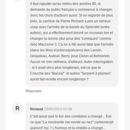
Il faut rajouter qu'au milieu des années 80, la
demande du public français a commencé à changer,
donc les choix d'acteurs aussi. Si on regarde de plus
près, la carrière de Pierre Richard a pris un sérieux
coup avec l'arrivée de la bande du Splendid (entre
autres), qui a effectivement donné un nouveau ton et
changer la donne (dur pour des "comiques" comme
Aldo Maccione !). Ca lui a été aussi fatal que l'arrivée
(dans les films d'actions/policiers) des Lanvin,
Giraudeau, Auteuil, Berry, pour Delon et Belmondo.
Aucun ne s'en relèvera, d'ailleurs. Autre interrogation
: si il avait vécu plus longtemps, est-ce que le
Coluche des "Banzaï" et autres "Serpent à plumes"
aurait fait recette encore longtemps ?
Répondre
R
Renaud
29/05/2013 03:08
C'est aussi que le ton des comédies a changé... Est-
ce que "La moutrarde me monte au nez" cartonnerait
aujourd' hui ? L'humour et la cmédie a changé...