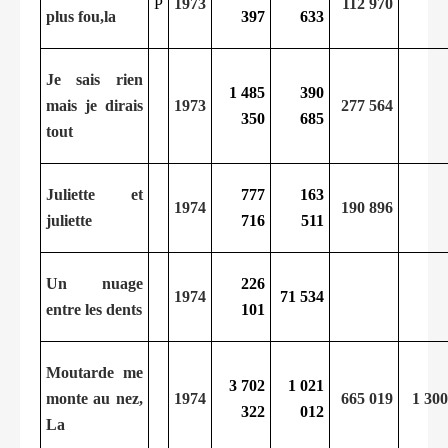
P
1973
112 970
plus fou,la
397
633
Je sais rien
1 485
390
mais je dirais
1973
277 564
350
685
tout
Juliette et
777
163
1974
190 896
juliette
716
511
Un nuage
226
1974
71 534
entre les dents
101
Moutarde me
3 702
1 021
monte au nez,
1974
665 019
1 300
322
012
La