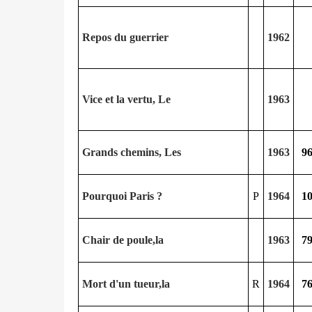
Repos du guerrier
1962
Vice et la vertu, Le
1963
Grands chemins, Les
1963
9
Pourquoi Paris ?
P
1964
1
Chair de poule,la
1963
7
Mort d'un tueur,la
R
1964
7