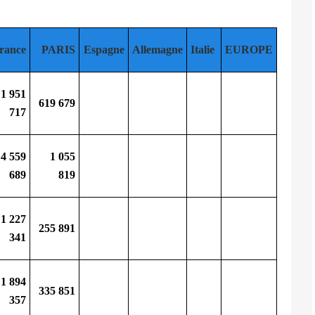
rance
PARIS
Espagne
Allemagne
Italie
EUROPE
1 951
619 679
717
4 559
1 055
689
819
1 227
255 891
341
1 894
335 851
357