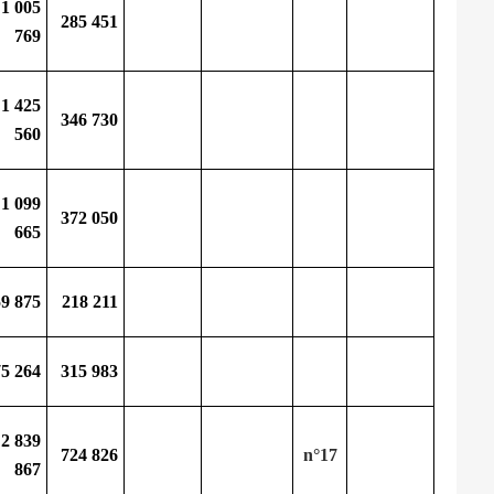
1 005
285 451
769
1 425
346 730
560
1 099
372 050
665
59 875
218 211
75 264
315 983
2 839
724 826
n°17
867