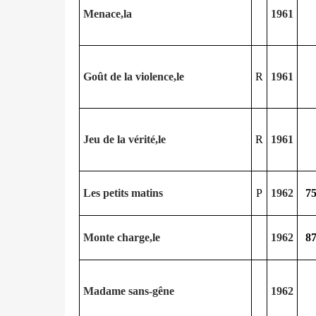
Menace,la
1961
Goût de la violence,le
R
1961
Jeu de la vérité,le
R
1961
Les petits matins
P
1962
7
Monte charge,le
1962
8
Madame sans-gêne
1962