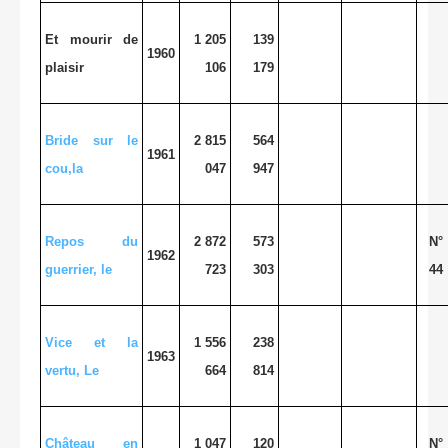
Et mourir de
1 205
139
1960
plaisir
106
179
Bride sur le
2 815
564
1961
cou,la
047
947
Repos du
2 872
573
N°
1962
guerrier, le
723
303
44
Vice et la
1 556
238
1963
vertu, Le
664
814
Château en
1 047
120
N°