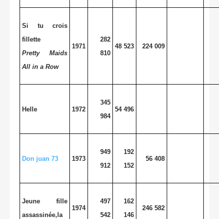
Si tu crois
fillette
282
1971
48 523
224 009
Pretty Maids
810
All in a Row
345
Helle
1972
54 496
984
949
192
Don juan 73
1973
56 408
912
152
Jeune fille
497
162
1974
246 582
assassinée,la
542
146