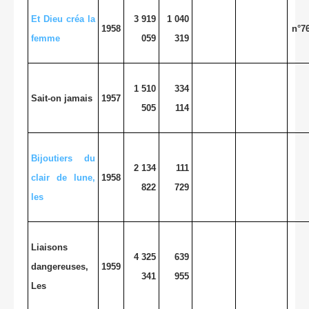
Et Dieu créa la
3 919
1 040
1958
n°7
femme
059
319
1 510
334
Sait-on jamais
1957
505
114
Bijoutiers du
2 134
111
clair de lune,
1958
822
729
les
Liaisons
4 325
639
dangereuses,
1959
341
955
Les