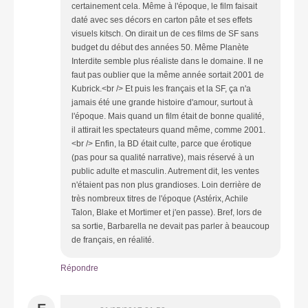
certainement cela. Même à l'époque, le film faisait
daté avec ses décors en carton pâte et ses effets
visuels kitsch. On dirait un de ces films de SF sans
budget du début des années 50. Même Planète
Interdite semble plus réaliste dans le domaine. Il ne
faut pas oublier que la même année sortait 2001 de
Kubrick.<br /> Et puis les français et la SF, ça n'a
jamais été une grande histoire d'amour, surtout à
l'époque. Mais quand un film était de bonne qualité,
il attirait les spectateurs quand même, comme 2001.
<br /> Enfin, la BD était culte, parce que érotique
(pas pour sa qualité narrative), mais réservé à un
public adulte et masculin. Autrement dit, les ventes
n'étaient pas non plus grandioses. Loin derrière de
très nombreux titres de l'époque (Astérix, Achile
Talon, Blake et Mortimer et j'en passe). Bref, lors de
sa sortie, Barbarella ne devait pas parler à beaucoup
de français, en réalité.
Répondre