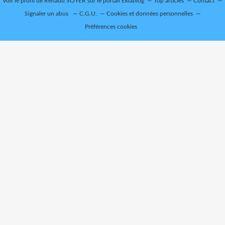
Voir le profil de
Renaud SOYER
sur le portail Eklablog
Top articles
Contact
Signaler un abus
C.G.U.
Cookies et données personnelles
Préférences cookies