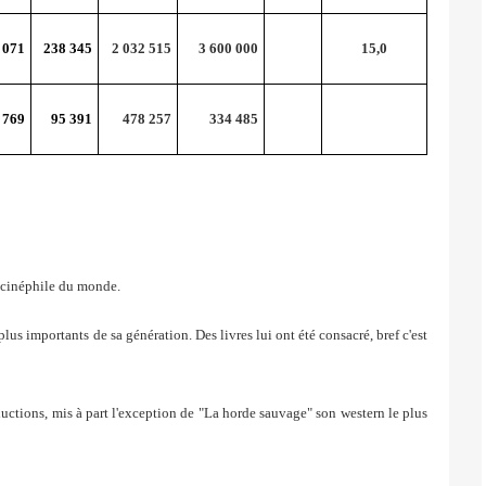
 071
238 345
2 032 515
3 600 000
15,0
 769
95 391
478 257
334 485
s cinéphile du monde.
 importants de sa génération. Des livres lui ont été consacré, bref c'est
ductions, mis à part l'exception de "La horde sauvage" son western le plus