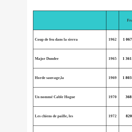
Fr
Coup de feu dans la sierra
1962
1 067
Major Dundee
1965
1 361
Horde sauvage,la
1969
1 803
Un nommé Cable Hogue
1970
368
Les chiens de paille, les
1972
820