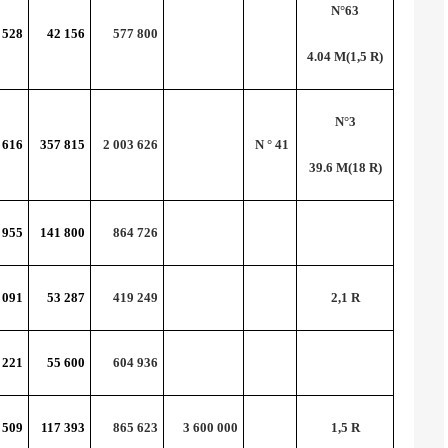
N°63
 528
42 156
577 800
4.04 M(1,5 R)
N°3
 616
357 815
2 003 626
N ° 41
39.6 M(18 R)
 955
141 800
864 726
 091
53 287
419 249
2,1 R
 221
55 600
604 936
 509
117 393
865 623
3 600 000
1,5 R