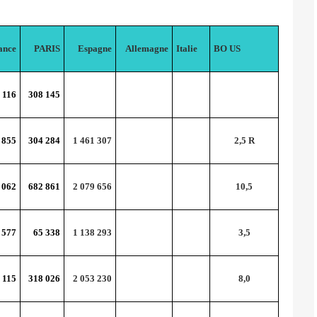
ance
PARIS
Espagne
Allemagne
Italie
BO US
 116
308 145
 855
304 284
1 461 307
2,5 R
 062
682 861
2 079 656
10,5
 577
65 338
1 138 293
3,5
 115
318 026
2 053 230
8,0