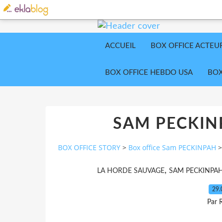
ACCUEIL
BOX OFFICE ACTEU
BOX OFFICE HEBDO USA
BOX
SAM PECKIN
BOX OFFICE STORY
>
Box office Sam PECKINPAH
>
,
LA HORDE SAUVAGE
SAM PECKINPA
29.
Par 