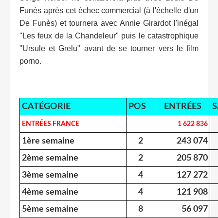
Funès après cet échec commercial (à l'échelle d'un
De Funès) et tournera avec Annie Girardot l'inégal
"Les feux de la Chandeleur" puis le catastrophique
"Ursule et Grelu" avant de se tourner vers le film
porno.
CATÉGORIE
POS
ENTRÉES
S
ENTRÉES FRANCE
1 622 836
1ère semaine
2
243 074
2ème semaine
2
205 870
3ème semaine
4
127 272
4ème semaine
4
121 908
5ème semaine
8
56 097