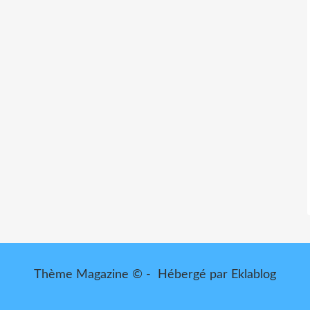
Thème Magazine © - Hébergé par
Eklablog