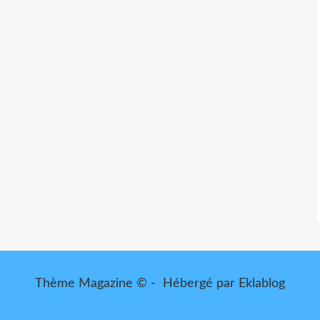
Thème Magazine © - Hébergé par
Eklablog