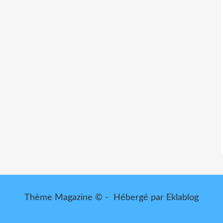
Thème Magazine © - Hébergé par
Eklablog