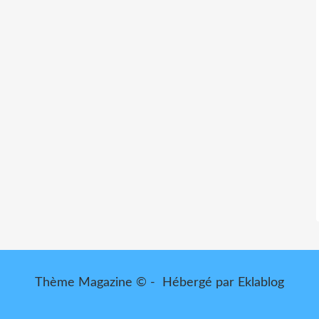
Thème Magazine © - Hébergé par
Eklablog