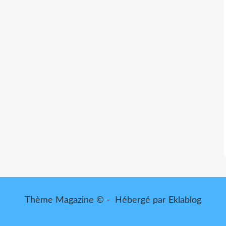
Thème Magazine © - Hébergé par
Eklablog