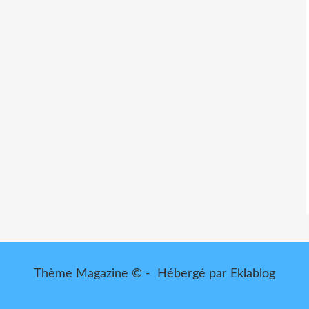
Thème Magazine © - Hébergé par
Eklablog