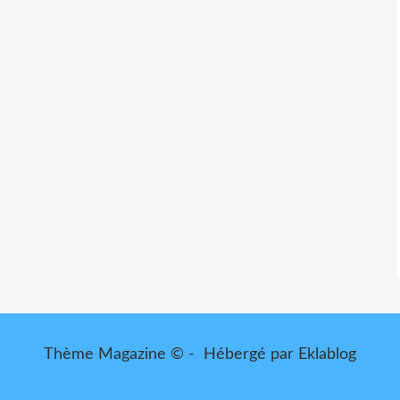
Thème Magazine © - Hébergé par
Eklablog