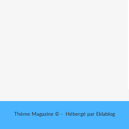
Thème Magazine © - Hébergé par
Eklablog