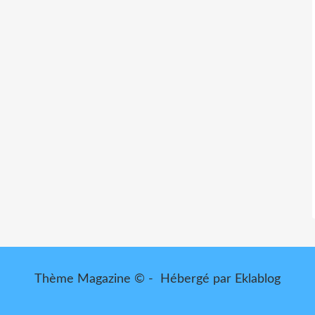
Thème Magazine © - Hébergé par
Eklablog