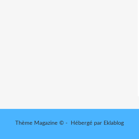
Thème Magazine © - Hébergé par
Eklablog