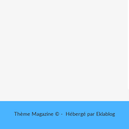
Thème Magazine © - Hébergé par
Eklablog