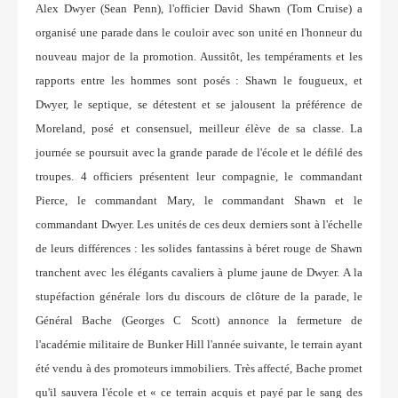
Alex Dwyer (Sean Penn), l'officier David Shawn (Tom Cruise) a
organisé une parade dans le couloir avec son unité en l'honneur du
nouveau major de la promotion. Aussitôt, les tempéraments et les
rapports entre les hommes sont posés : Shawn le fougueux, et
Dwyer, le septique, se détestent et se jalousent la préférence de
Moreland, posé et consensuel, meilleur élève de sa classe. La
journée se poursuit avec la grande parade de l'école et le défilé des
troupes. 4 officiers présentent leur compagnie, le commandant
Pierce, le commandant Mary, le commandant Shawn et le
commandant Dwyer. Les unités de ces deux derniers sont à l'échelle
de leurs différences : les solides fantassins à béret rouge de Shawn
tranchent avec les élégants cavaliers à plume jaune de Dwyer. A la
stupéfaction générale lors du discours de clôture de la parade, le
Général Bache (Georges C Scott) annonce la fermeture de
l'académie militaire de Bunker Hill l'année suivante, le terrain ayant
été vendu à des promoteurs immobiliers. Très affecté, Bache promet
qu'il sauvera l'école et « ce terrain acquis et payé par le sang des