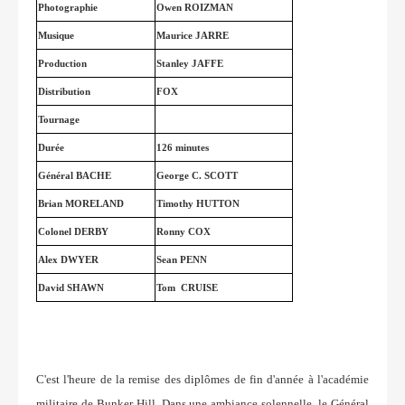
Photographie
Owen ROIZMAN
Musique
Maurice JARRE
Production
Stanley JAFFE
Distribution
FOX
Tournage
Durée
126 minutes
Général BACHE
George C. SCOTT
Brian MORELAND
Timothy HUTTON
Colonel DERBY
Ronny COX
Alex DWYER
Sean PENN
David SHAWN
Tom
CRUISE
C'est l'heure de la remise des diplômes de fin d'année à l'académie
militaire de Bunker Hill. Dans une ambiance solennelle, le Général