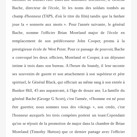
Bache, directeur de l'école, lit les noms des soldats tombés au
champ d'honneur (TAPS, d'où le titre du film) tandis que la fanfare
joue la « sonnerie aux morts ». Pour l'année suivante, le général
Bache, nomme l'officier Brian Moreland major de l'école en
remplacement de son prédécesseur John Cooper, promu à la
prestigieuse école de West Point. Pour ce passage de pouvoir, Bache
a convoqué les deux officiers, Moreland et Cooper, à un déjeuner
intime à trois dans son bureau. A l'heure du brandy, il leur raconte
ses souvenirs de guerre et son attachement à son supérieur et père
spirituel, le Général Black, qui officiait au même rang à son entrée à
Bunker Hill, 45 ans auparavant, à l'âge de douze ans. La famille du
général Bache (George G Scott), c'est l'armée, «l'homme est né pour
être guerrier, nous sommes tous des vikings », son credo, c'est
l'honneur auxquels les trois compères portent un toast.Cependant
qu'on se réjouit de la promotion de major dans la chambre de Brian
Moreland (Timothy Hutton) que ce dernier partage avec l'officier