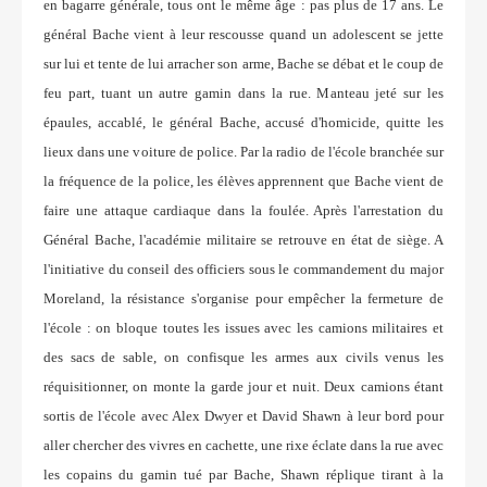
en bagarre générale, tous ont le même âge : pas plus de 17 ans. Le
général Bache vient à leur rescousse quand un adolescent se jette
sur lui et tente de lui arracher son arme, Bache se débat et le coup de
feu part, tuant un autre gamin dans la rue. Manteau jeté sur les
épaules, accablé, le général Bache, accusé d'homicide, quitte les
lieux dans une voiture de police. Par la radio de l'école branchée sur
la fréquence de la police, les élèves apprennent que Bache vient de
faire une attaque cardiaque dans la foulée. Après l'arrestation du
Général Bache, l'académie militaire se retrouve en état de siège. A
l'initiative du conseil des officiers sous le commandement du major
Moreland, la résistance s'organise pour empêcher la fermeture de
l'école : on bloque toutes les issues avec les camions militaires et
des sacs de sable, on confisque les armes aux civils venus les
réquisitionner, on monte la garde jour et nuit. Deux camions étant
sortis de l'école avec Alex Dwyer et David Shawn à leur bord pour
aller chercher des vivres en cachette, une rixe éclate dans la rue avec
les copains du gamin tué par Bache, Shawn réplique tirant à la