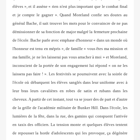
élèves », et il assène « rien n'est plus important que le combat final
et je compte le gagner ». Quand Moreland confie ses doutes au
général Bache, il sait trouver les mots pour le convaincre de ne pas
démissionner de sa fonction de major malgré la fermeture prochaine
de l'école. Bache parle avec emphase d'honneur « dans un monde où
l'honneur est tenu en mépris », de famille « vous êtes ma mission et
ma famille, je ne les laisserai pas vous arracher à moi » et Moreland,
inconscient de la portée de son engagement lui répond « on ne les
laissera pas faire ! ». Les festivités se poursuivent avec la soirée de
l'école où débarquent les élèves sanglés dans leur uniforme avec à
leur bras leurs cavalières en robes de satin et rubans dans les
cheveux. A partir de cet instant, tout va se jouer des de part et d'autre
de la grille de l'académie militaire de Bunker Hill. Dans l'école, les
lumières de la fête, dans la rue, des gamins qui conspuent l'arrivée
en taxis des officiers. La tension monte et quelques élèves tentent
de repousser la horde d'adolescents qui les provoque, ça dégénère