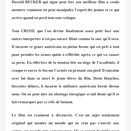
Harold BECKER qui signe peut être son meilleur film a voulu
montrer comment on peut manipuler l'esprit des jeunes et ce qui
arrive quand on perd tout sens critique.
Tom CRUISE que l'on devine finalement assez petit face aux
autres interprètes n'est pas encore filmé comme la star qu'il sera.
Il incarne ce genre américain en pleine forme qui est prêt à tout
pour prendre les armes quitte à réfléchir après, ce qui va causer
sa perte. En effet lors de la tension liée au siège de l'académie, il
craque et ouvre le feu sur l'armée en prenant son pied. Il entraîne
avec lui dans sa mort le jeune héros du film. Dents blanches,
biscottos dehors, il incarne le militaire américain borné dirons
nous. On ne peut nier un abattage énergique et nul doute qu'il se
fait remarquer par ce rôle de battant.
Le film est vraiment à découvrir. C'est un sujet totalement
original qui montre un monde qui ne veut pas s'ouvrir aux
autres, un monde très conservateur. On se prend d'amitié pour