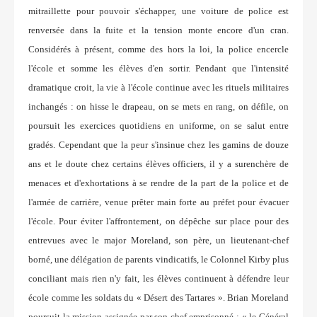
mitraillette pour pouvoir s'échapper, une voiture de police est
renversée dans la fuite et la tension monte encore d'un cran.
Considérés à présent, comme des hors la loi, la police encercle
l'école et somme les élèves d'en sortir. Pendant que l'intensité
dramatique croit, la vie à l'école continue avec les rituels militaires
inchangés : on hisse le drapeau, on se mets en rang, on défile, on
poursuit les exercices quotidiens en uniforme, on se salut entre
gradés. Cependant que la peur s'insinue chez les gamins de douze
ans et le doute chez certains élèves officiers, il y a surenchère de
menaces et d'exhortations à se rendre de la part de la police et de
l'armée de carrière, venue prêter main forte au préfet pour évacuer
l'école. Pour éviter l'affrontement, on dépêche sur place pour des
entrevues avec le major Moreland, son père, un lieutenant-chef
borné, une délégation de parents vindicatifs, le Colonnel Kirby plus
conciliant mais rien n'y fait, les élèves continuent à défendre leur
école comme les soldats du « Désert des Tartares ». Brian Moreland
poursuit la mission assignée par son chef emprisonné : « le Général