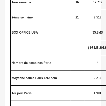
1ère semaine
16
17 712
2ème semaine
21
9 519
BOX OFFICE USA
35,8M$
( 97 M$ 2012
Nombre de semaines Paris
4
Moyenne salles Paris 1ère sem
2 214
1er jour Paris
1 901