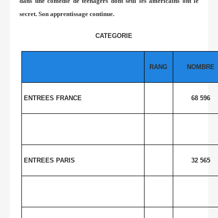
dans une comédie de teenagers dont seul les américains ont le
secret. Son apprentissage continue.
CATEGORIE
RANG
NOMBRE
ENTREES FRANCE
68 596
ENTREES PARIS
32 565