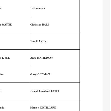
e
164 minutes
ce WAYNE
Christian BALE
Tom HARDY
na KYLE
Anne HATHAWAY
don
Gary OLDMAN
e
Joseph Gordon LEVITT
nda
Marion COTILLARD