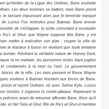
nt qu'héritier de la Ligue des Ombres, Bane souhaite
 Gotham. Les deux hommes se battent, mais Bane prend
 le laissant impuissant alors que le terroriste masqué
es de Lucius Fox remisées pour Batman. Bane envoie
ssible de s'échapper, la sortie consistant à escalader
t de Ra's al Ghul, que Wayne suppose être Bane, y est
ham mettre à exécution son plan : couper la ville du
ver le réacteur à fusion en révélant que toute tentative
e la bombe. Révélant la véritable nature de Harvey Dent,
taure la loi martiale, les personnes riches étant jugées
 et condamnés à la mort ou l'exil. Le gouvernement
e blocus de la ville. Les mois passent et Bruce Wayne
lques soutiens à Batman résistent aux forces de Bane.
prison et rejoint Gotham, où avec Selina Kyle, Lucius
re Gordon, il organise la contre-attaque. Reprenant le
policiers avant de retourner affronter Bane. Alors qu'il
te, en fait Talia al Ghul, fille de Ra's al Ghul et membre