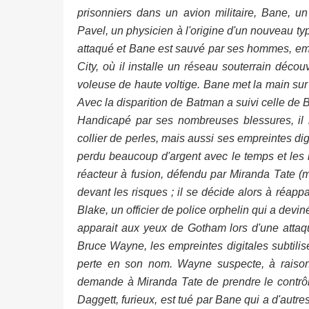
prisonniers dans un avion militaire, Bane, u
Pavel, un physicien à l'origine d'un nouveau typ
attaqué et Bane est sauvé par ses hommes, em
City, où il installe un réseau souterrain décou
voleuse de haute voltige. Bane met la main sur
Avec la disparition de Batman a suivi celle de 
Handicapé par ses nombreuses blessures, il 
collier de perles, mais aussi ses empreintes di
perdu beaucoup d'argent avec le temps et les 
réacteur à fusion, défendu par Miranda Tate
devant les risques ; il se décide alors à réapp
Blake, un officier de police orphelin qui a deviné
apparait aux yeux de Gotham lors d'une atta
Bruce Wayne, les empreintes digitales subtilis
perte en son nom. Wayne suspecte, à raison,
demande à Miranda Tate de prendre le contrôle
Daggett, furieux, est tué par Bane qui a d'aut