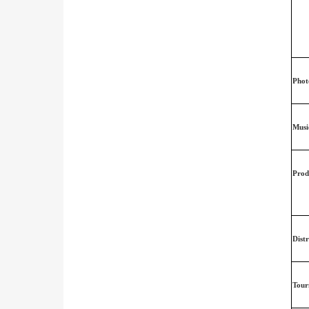
Phot
Musi
Prod
Dist
Tour