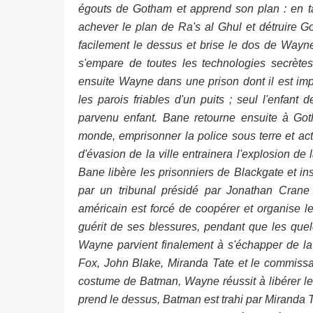
égouts de Gotham et apprend son plan : en ta
achever le plan de Ra's al Ghul et détruire
facilement le dessus et brise le dos de Wayne,
s'empare de toutes les technologies secrèt
ensuite Wayne dans une prison dont il est impo
les parois friables d'un puits ; seul l'enfan
parvenu enfant. Bane retourne ensuite à Got
monde, emprisonner la police sous terre et acti
d'évasion de la ville entrainera l'explosion d
Bane libère les prisonniers de Blackgate et ins
par un tribunal présidé par Jonathan Crane
américain est forcé de coopérer et organise l
guérit de ses blessures, pendant que les que
Wayne parvient finalement à s'échapper de la 
Fox, John Blake, Miranda Tate et le commissai
costume de Batman, Wayne réussit à libérer les 
prend le dessus, Batman est trahi par Miranda Ta