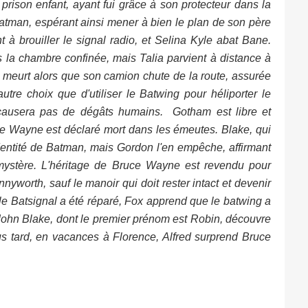
 prison enfant, ayant fui grâce à son protecteur dans la
Batman, espérant ainsi mener à bien le plan de son père
à brouiller le signal radio, et Selina Kyle abat Bane.
 la chambre confinée, mais Talia parvient à distance à
e meurt alors que son camion chute de la route, assurée
utre choix que d'utiliser le Batwing pour héliporter le
 causera pas de dégâts humains. Gotham est libre et
e Wayne est déclaré mort dans les émeutes. Blake, qui
identité de Batman, mais Gordon l'en empêche, affirmant
 mystère. L'héritage de Bruce Wayne est revendu pour
nnyworth, sauf le manoir qui doit rester intact et devenir
le Batsignal a été réparé, Fox apprend que le batwing a
John Blake, dont le premier prénom est Robin, découvre
us tard, en vacances à Florence, Alfred surprend Bruce