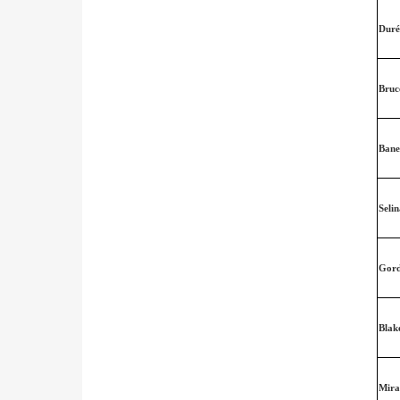
Duré
Bru
Bane
Seli
Gor
Blak
Mira