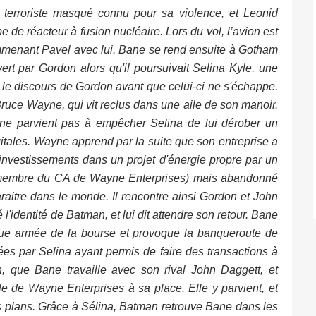
n terroriste masqué connu pour sa violence, et Leonid
e de réacteur à fusion nucléaire. Lors du vol, l’avion est
menant Pavel avec lui. Bane se rend ensuite à Gotham
vert par Gordon alors qu'il poursuivait Selina Kyle, une
 le discours de Gordon avant que celui-ci ne s'échappe.
Bruce Wayne, qui vit reclus dans une aile de son manoir.
ne parvient pas à empêcher Selina de lui dérober un
gitales. Wayne apprend par la suite que son entreprise a
investissements dans un projet d'énergie propre par un
 (membre du CA de Wayne Enterprises) mais abandonné
araitre dans le monde. Il rencontre ainsi Gordon et John
 l'identité de Batman, et lui dit attendre son retour. Bane
que armée de la bourse et provoque la banqueroute de
ées par Selina ayant permis de faire des transactions à
 que Bane travaille avec son rival John Daggett, et
 de Wayne Enterprises à sa place. Elle y parvient, et
res plans. Grâce à Sélina, Batman retrouve Bane dans les