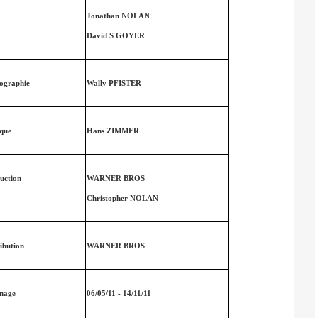
Jonathan NOLAN
David S GOYER
ographie
Wally PFISTER
que
Hans ZIMMER
uction
WARNER BROS
Christopher NOLAN
ribution
WARNER BROS
nage
06/05/11 - 14/11/11