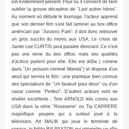
est évidemment présent. Pour lui il convient de faire
oublier la grosse déception de "Last action héros".
Au moment où débute le tournage, l'acteur apprend
que son dernier film s'est fait laminer au box office
américain par "Jurassic Park". il doit donc retrouver
un gros succès du moins aux USA. Le choix de
Jamie Lee CURTIS peut paraitre étonnant. Ce n'est
pas une reine du box office, mais ses qualités
d'actrice parlent pour elle. Elle est drôle ( comme
dans "Un poisson nommé Wanda") et dispose d'un
atout qui servira le film : une plastique bien connue
des spectateurs de "Un fauteuil pour deux" ou d'un
nanar comme "Perfect". D'autres acteurs vont se
révéler excellents : Tom ARNOLD très connu aux
USA dans la série "Roseanne" ou Tia CARRERE
magnifique poupée qui a surtout joué à la
télévision, Art MALIK qui joue le terroriste de
service, le fidèle Bill PAXTON qui interprète un rôle