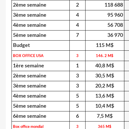
2ème semaine
2
118 688
3ème semaine
4
95 960
4ème semaine
4
56 708
5ème semaine
7
36 970
Budget
115 M$
BOX OFFICE USA
3
146. 2 M$
1ère semaine
1
40,8 M$
2ème semaine
3
30,5 M$
3ème semaine
3
20,2 M$
4ème semaine
5
13,6 M$
5ème semaine
5
10,4 M$
6ème semaine
6
7,5 M$
Box office mondial
3
365 M$