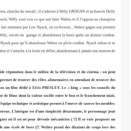
en, cherche du travail ; il s’adresse à Willy GROGAN et sa fiancée Dolly
els. Willy veut voir ce que sait faire Walter, et il l’oppose au champion
le fait entrainer par Lew Nyack, un ex-boxeur…Walter gagne son premier
Willy, ouvrir un garage et abandonner la boxe après un dernier combat.
r Nyack pour qu’il abandonne Walter en plein combat. Nyack refuse et se
bat et s’arrache à la foule en délire, abandonnant à jamais son surnom de
réputation dans le milieu de la télévision et du cinéma : on peut
 permet de trouver des rôles alimentaires en attendant de trouver des
dans un film dédié à Elvis PRESLEY. Le « king » sous les conseils du
de films dont la valeur oscille entre le bon et le franchement niais.
L’équipe technique et artistique permet à l’œuvre de sauver les meubles.
streux. L’intrigue est d’une simplicité désarmante, le personnage joué
s où il est né pour devenir mécanicien ( !!) Il se voir proposer un
de une école de boxe (!!. Walter prend des dizaines de coups lors des