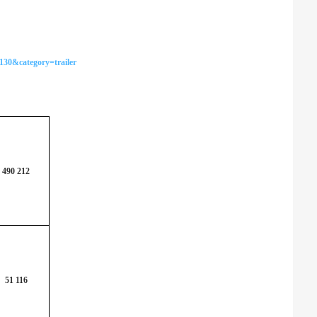
130&category=trailer
490 212
51 116