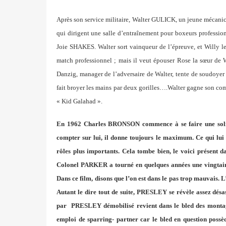
Après son service militaire, Walter GULICK, un jeune mécanici
qui dirigent une salle d’entraînement pour boxeurs professionn
Joie SHAKES. Walter sort vainqueur de l’épreuve, et Willy 
match professionnel ; mais il veut épouser Rose la sœur de 
Danzig, manager de l’adversaire de Walter, tente de soudoye
fait broyer les mains par deux gorilles….Walter gagne son com
« Kid Galahad ».
En 1962 Charles BRONSON commence à se faire une solide 
compter sur lui, il donne toujours le maximum. Ce qui lui
rôles plus importants. Cela tombe bien, le voici présent 
Colonel PARKER a tourné en quelques années une vingtaine 
Dans ce film, disons que l’on est dans le pas trop mauvais. 
Autant le dire tout de suite, PRESLEY se révèle assez désa
par PRESLEY démobilisé revient dans le bled des montagne
emploi de sparring- partner car le bled en question possè