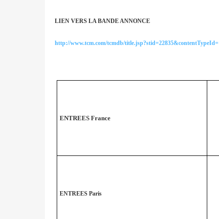
LIEN VERS LA BANDE ANNONCE
http://www.tcm.com/tcmdb/title.jsp?stid=22835&contentTypeId=
ENTREES France
ENTREES Paris