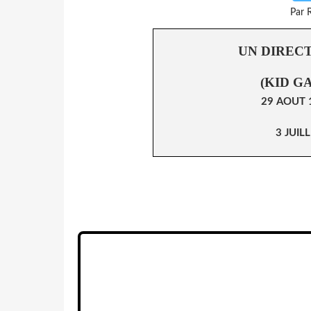
Par 
UN DIREC
(KID G
29 AOUT 
3 JUIL