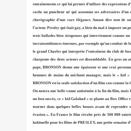
entraînements ce qui lui permet d’utiliser des expressions d’
cache un puncheur né qui assomme ses adversaires d’un c
chorégraphie d’une rare élégance. Autant dire tout de su
l’acteur. Presley qui était gay, a bien du mal à imposer un p
trois ballades bien sirupeuses qui interviennent comme un
invraisemblances énormes, par exemple qu’un combat de box
le grand Charles qui interprète l’entraîneur du club de boxe
charpente des deux acteurs est dissemblable. En gros un
pape, BRONSON donne une épaisseur et une vrai personnali
hommes de mains du méchant manager, mais le « kid » e
BRONSON est la seule satisfaction d’un film con comme la lun
On notera une belle vanne antisémite à la fin du film, mais 
un bon succès, ce « kid Galahad » se plante au Box Office 
tourner dans quelques belles bouses avant de reprendre 
évasion ». En France le film récolte près de 500 000 entrée
habituelle pour les films de PRESLEY, une petite semaine d’