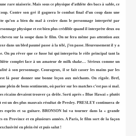
une rare niaiserie. Mais sous ce physique d’athlète des bacs à sable, ce
oup. Contre son gré il gagnera le combat final d’un coup dans une
ite qu’on a bien du mal à croire dans le personnage interprété par
ersonnage physique et est bien plus crédible quand il interprète deux ou
 cheveu sur la soupe dans le film. On ne fera même pas attention aux
e dans un bled paumé passe à la télé, j’en passe. Heureusement il y a
. On pu rêver que ce fusse lui qui interpréta le rôle principal tant la
 athlète complet face à un amateur de milk shake… Sérieux comme un
té à son personnage. Courageux, il se fait casser les mains par les
st là pour donner une bonne leçon aux méchants. On rigole. Bref,
e plein de bons sentiments, où parier sur les matches c’est pas si mal.
les ricains devaient trouver ça drôle. Sorti après « Blue Hawaï » plutôt
et est un des plus mauvais résultat de Presley. PRESLEY continuera de
ses esprits et sa guitare. BRONSON lui va tourner dans la « grande
s en Province et en plusieurs années. A Paris, le film sort de la façon
exclusivité en plein été et puis salut !