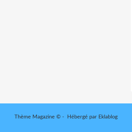
Thème Magazine © - Hébergé par
Eklablog