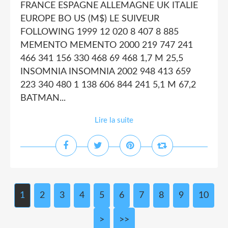
FRANCE ESPAGNE ALLEMAGNE UK ITALIE
EUROPE BO US (M$) LE SUIVEUR
FOLLOWING 1999 12 020 8 407 8 885
MEMENTO MEMENTO 2000 219 747 241
466 341 156 330 468 69 468 1,7 M 25,5
INSOMNIA INSOMNIA 2002 948 413 659
223 340 480 1 138 606 844 241 5,1 M 67,2
BATMAN...
Lire la suite
1
2
3
4
5
6
7
8
9
10
2
3
4
5
6
7
8
9
1
2
3
4
5
6
7
>
>>