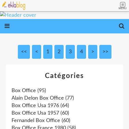
MENU
<<
<
1
2
3
4
>
>>
Catégories
Box Office
(95)
Alain Delon Box Office
(77)
Box Office Usa 1976
(64)
Box Office Usa 1957
(60)
Fernandel Box Office
(60)
Box Office France 1980
(58)