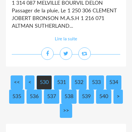
1 314 087 MELVILLE BOURVIL DELON
Passager de la pluie, Le 1 250 306 CLEMENT
JOBERT BRONSON M.A.S.H 1 216 071
ALTMAN SUTHERLAND...
Lire la suite
<<
<
500
510
520
530
531
532
533
534
535
536
537
538
539
540
550
560
570
580
590
600
700
>
>>