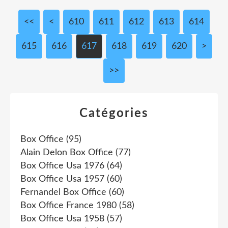
<<
<
600
610
611
612
613
614
615
616
617
618
619
620
630
640
650
660
670
680
690
700
>
>>
Catégories
Box Office
(95)
Alain Delon Box Office
(77)
Box Office Usa 1976
(64)
Box Office Usa 1957
(60)
Fernandel Box Office
(60)
Box Office France 1980
(58)
Box Office Usa 1958
(57)