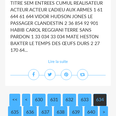
TITRE SEM ENTREES CUMUL REALISATEUR
ACTEUR ACTEUR L'ADIEU AUX ARMES 1 61
644 61 644 VIDOR HUDSON JONES LE
PASSAGER CLANDESTIN 2 36 854 92 901
HABIB CAROL REGGIANI TERRE SANS
PARDON 1 33 034 33 034 MATE HESTON
BAXTER LE TEMPS DES ŒUFS DURS 2 27
170 64...
Lire la suite
<<
<
600
610
620
630
631
632
633
634
635
636
637
638
639
640
650
660
670
680
690
700
>