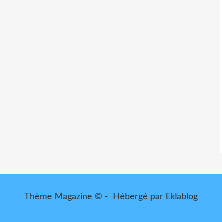
Thème Magazine © - Hébergé par
Eklablog