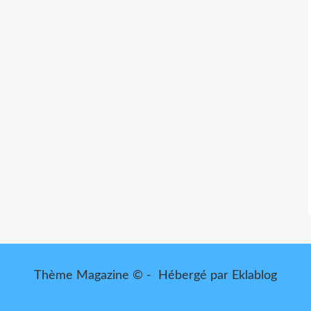
Thème Magazine © - Hébergé par
Eklablog