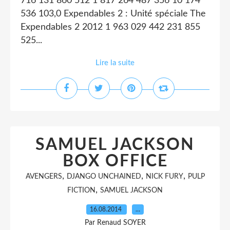
716 131 860 512 1 817 264 487 356 10 174
536 103,0 Expendables 2 : Unité spéciale The
Expendables 2 2012 1 963 029 442 231 855
525...
Lire la suite
SAMUEL JACKSON
BOX OFFICE
,
,
,
AVENGERS
DJANGO UNCHAINED
NICK FURY
PULP
,
FICTION
SAMUEL JACKSON
16.08.2014
…
Par Renaud SOYER