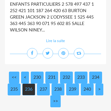
ENFANTS PARTICULIERS 2 578 497 437 1
252 421 101 187 264 420 63 BURTON
GREEN JACKSON 2 L'ODYSSEE 1 525 445
363 445 363 90 071 95 602 85 SALLE
WILSON NINEY...
Lire la suite
<<
<
200
210
220
230
231
232
233
234
235
236
237
238
239
240
250
260
270
280
290
300
400
500
600
700
>
>>