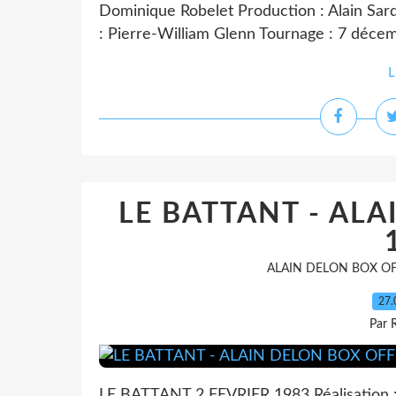
Dominique Robelet Production : Alain Sard
: Pierre-William Glenn Tournage : 7 décemb
L
LE BATTANT - ALA
ALAIN DELON BOX OF
27.
Par 
LE BATTANT 2 FEVRIER 1983 Réalisation : 