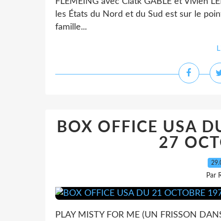
FLEMEING avec Clatk GABLE et Vivien LEI
les États du Nord et du Sud est sur le point
famille...
L
BOX OFFICE USA D
27 OCT
29.
Par 
PLAY MISTY FOR ME (UN FRISSON DANS 