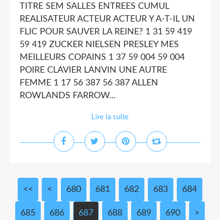
TITRE SEM SALLES ENTREES CUMUL
REALISATEUR ACTEUR ACTEUR Y A-T-IL UN
FLIC POUR SAUVER LA REINE? 1 31 59 419
59 419 ZUCKER NIELSEN PRESLEY MES
MEILLEURS COPAINS 1 37 59 004 59 004
POIRE CLAVIER LANVIN UNE AUTRE
FEMME 1 17 56 387 56 387 ALLEN
ROWLANDS FARROW...
Lire la suite
<<
<
600
610
620
630
640
650
660
670
680
681
682
683
684
685
686
687
688
689
690
700
>