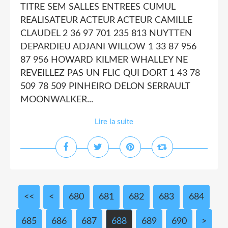
TITRE SEM SALLES ENTREES CUMUL
REALISATEUR ACTEUR ACTEUR CAMILLE
CLAUDEL 2 36 97 701 235 813 NUYTTEN
DEPARDIEU ADJANI WILLOW 1 33 87 956
87 956 HOWARD KILMER WHALLEY NE
REVEILLEZ PAS UN FLIC QUI DORT 1 43 78
509 78 509 PINHEIRO DELON SERRAULT
MOONWALKER...
Lire la suite
<<
<
600
610
620
630
640
650
660
670
680
681
682
683
684
685
686
687
688
689
690
700
>