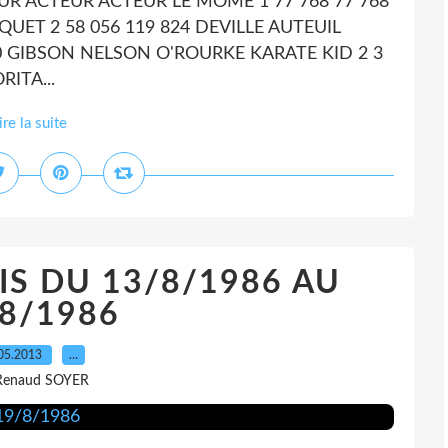
UR ACTEUR ACTEUR LE MÔME 1 77 768 77 768
ET 2 58 056 119 824 DEVILLE AUTEUIL
20 GIBSON NELSON O'ROURKE KARATE KID 2 3
ITA...
ire la suite
IS DU 13/8/1986 AU
8/1986
05.2013
…
Renaud SOYER